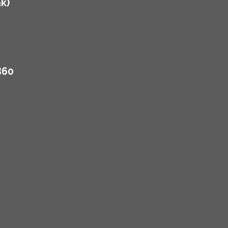
k)
B60