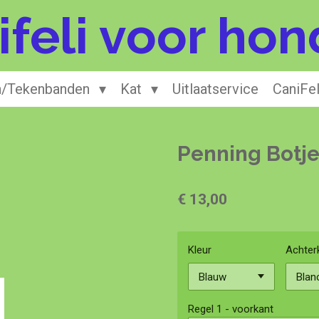
ifeli voor hon
en/Tekenbanden
Kat
Uitlaatservice
CaniFe
Penning Botje
€ 13,00
Kleur
Achter
Regel 1 - voorkant