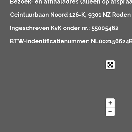
Bezoek- en afhaaladres
(alleen op afspraa
Ceintuurbaan Noord 126-K, 9301 NZ Roden
Ingeschreven KvK onder nr.: 55005462
BTW-indentificatienummer: NL002156624