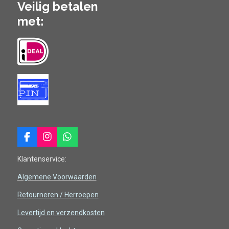
Veilig betalen
met:
F
I
W
a
n
h
c
s
a
Klantenservice:
e
t
t
b
a
s
Algemene Voorwaarden
o
g
A
Retourneren / Herroepen
o
r
p
k
a
p
Levertijd en verzendkosten
m