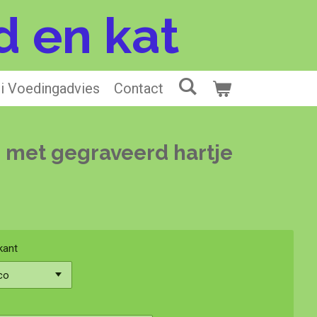
d en kat
li Voedingadvies
Contact
 met gegraveerd hartje
kant