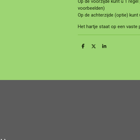
Op de voorzijde kunt u 1 regel
voorbeelden)
Op de achterzijde (optie) kunt
Het hartje staat op een vaste 
D
D
S
e
e
h
l
e
a
e
l
r
n
e