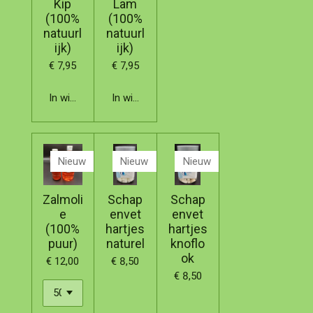
Kip
Lam
(100%
(100%
natuurl
natuurl
ijk)
ijk)
€ 7,95
€ 7,95
In winkelwagen
In winkelwagen
Nieuw
Nieuw
Nieuw
Zalmoli
Schap
Schap
e
envet
envet
(100%
hartjes
hartjes
puur)
naturel
knoflo
ok
€ 12,00
€ 8,50
€ 8,50