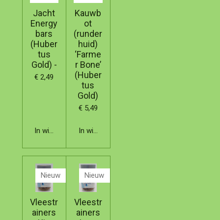
Jacht
Kauwb
Energy
ot
bars
(runder
(Huber
huid)
tus
‘Farme
Gold) -
r Bone’
(Huber
€ 2,49
tus
Gold)
€ 5,49
In winkelwagen
In winkelwagen
Nieuw
Nieuw
Vleestr
Vleestr
ainers
ainers