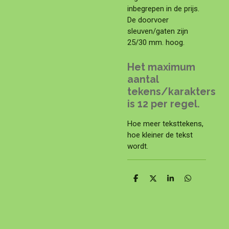
inbegrepen in de prijs.
De doorvoer
sleuven/gaten zijn
25/30 mm. hoog.
Het maximum
aantal
tekens/karakters
is 12 per regel.
Hoe meer teksttekens,
hoe kleiner de tekst
wordt.
D
D
S
D
e
e
h
e
l
e
a
l
e
l
r
e
n
e
n