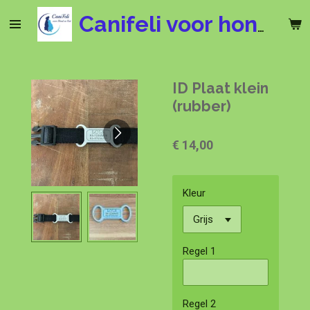
Ga
Canifeli voor hond en kat
direct
naar
de
hoofdinhoud
ID Plaat klein
(rubber)
€ 14,00
Kleur
Regel 1
Regel 2