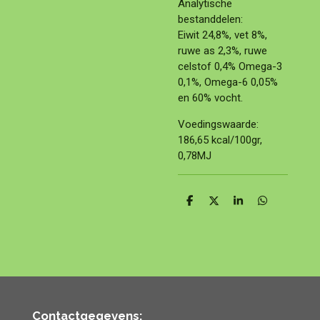
Analytische
bestanddelen:
Eiwit 24,8%, vet 8%,
ruwe as 2,3%, ruwe
celstof 0,4% Omega-3
0,1%, Omega-6 0,05%
en 60% vocht.
Voedingswaarde:
186,65 kcal/100gr,
0,78MJ
D
D
S
D
e
e
h
e
l
e
a
l
e
l
r
e
n
e
n
Contactgegevens: