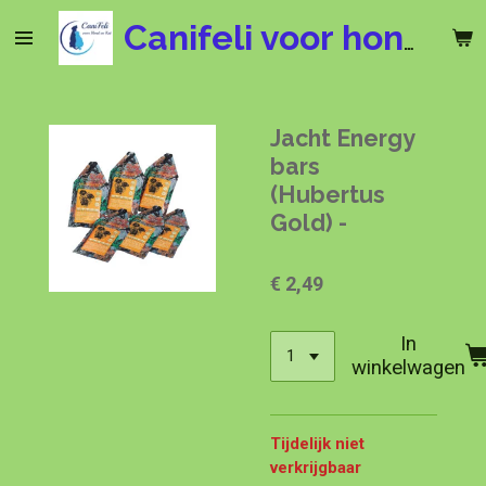
Ga
Canifeli voor hond en kat
direct
naar
de
hoofdinhoud
Jacht Energy
bars
(Hubertus
Gold) -
€ 2,49
In
winkelwagen
Tijdelijk niet
verkrijgbaar