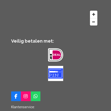
Veilig betalen met:
F
I
W
a
n
h
c
s
a
Klantenservice: