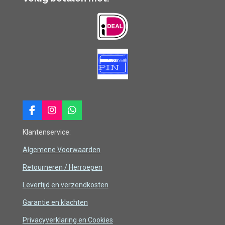
F
I
W
a
n
h
c
s
a
Klantenservice:
e
t
t
b
a
s
Algemene Voorwaarden
o
g
A
Retourneren / Herroepen
o
r
p
k
a
p
Levertijd en verzendkosten
m
Garantie en klachten
Privacyverklaring en Cookies