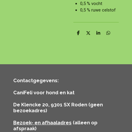
0,5 % vocht
0,5 % ruwe celstof
D
D
S
D
e
e
h
e
l
e
a
l
e
l
r
e
n
e
n
Contactgegevens:
CaniFeli voor hond en kat
De Klencke 20, 9301 SX Roden (geen
bezoekadres)
Bezoek- en afhaaladres
(alleen op
afspraak)