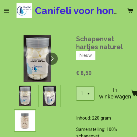
Ga
Canifeli voor hond en kat
direct
naar
de
hoofdinhoud
Schapenvet
hartjes naturel
Nieuw
€ 8,50
In
winkelwagen
Inhoud: 220 gram
Samenstelling: 100%
schapenvet