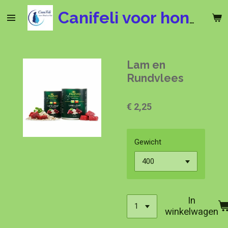
Ga
Canifeli voor hond en kat
direct
naar
de
hoofdinhoud
Lam en
Rundvlees
€ 2,25
Gewicht
In
winkelwagen